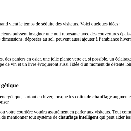
and vient le temps de séduire des visiteurs. Voici quelques idées :
cheteurs puissent imaginer une nuit reposante avec des couvertures épai
es dimensions, déposées au sol, peuvent aussi ajouter à l’ambiance hiver
s, des paniers en osier, une jolie plante verte et, si possible, un éclai
pe de vin et un livre évoqueront aussi l'idée d'un moment de détente loi
ergétique
 énergétique, surtout en hiver, lorsque les
coûts de chauffage
augmentent
riser.
er ou votre courtière voudra assurément en parler aux visiteurs. Tout c
ant de mentionner tout système de
chauffage intelligent
qui peut aider le