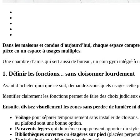
Dans les maisons et condos d’aujourd’hui, chaque espace compte. 
pièce en un espace à usages multiples.
Une chambre d’amis qui sert aussi de bureau, un coin gym intégré à un s
1. Définir les fonctions... sans cloisonner lourdement
Avant d’acheter quoi que ce soit, demandez-vous quels usages cette piè
Identifier clairement les fonctions permet de faire des choix judicieux 
Ensuite, divisez visuellement les zones sans perdre de lumière ni
Voilage
pour séparer temporairement sans installer de cloisons. 
au plafond sont une bonne option.
Paravents légers
qui du même coup peuvent apporter du style à
Bibliothèques ouvertes
ou
étagères sur pied
(placées perpendi
Tapis
distinct pour délimiter un coin au sol.