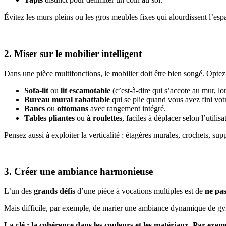
Évitez les murs pleins ou les gros meubles fixes qui alourdissent l’espa
2. Miser sur le mobilier intelligent
Dans une pièce multifonctions, le mobilier doit être bien songé. Opt
Sofa-lit
ou
lit escamotable
(c’est-à-dire qui s’accote au mur, lor
Bureau mural rabattable
qui se plie quand vous avez fini votr
Bancs
ou
ottomans
avec rangement intégré.
Tables pliantes
ou
à roulettes
, faciles à déplacer selon l’utilisa
Pensez aussi à exploiter la verticalité : étagères murales, crochets, su
3. Créer une ambiance harmonieuse
L’un des
grands défis
d’une pièce à vocations multiples est de
ne pas
Mais difficile, par exemple, de marier une ambiance dynamique de gym
La clé : la cohérence dans les couleurs et les matériaux. Par exem