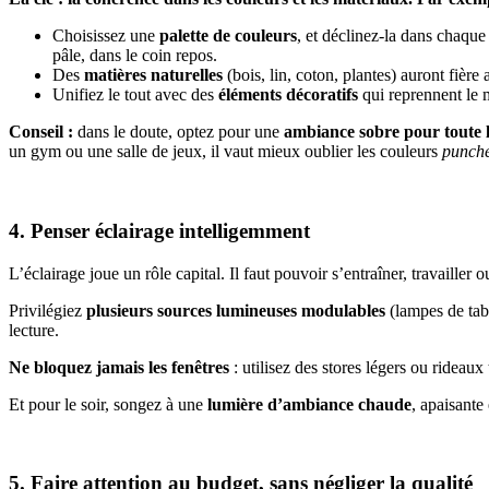
Choisissez une
palette de couleurs
, et déclinez-la dans chaque
pâle, dans le coin repos.
Des
matières naturelles
(bois, lin, coton, plantes) auront fière
Unifiez le tout avec des
éléments décoratifs
qui reprennent le m
Conseil :
dans le doute, optez pour une
ambiance sobre pour toute l
un gym ou une salle de jeux, il vaut mieux oublier les couleurs
punch
4. Penser éclairage intelligemment
L’éclairage joue un rôle capital. Il faut pouvoir s’entraîner, travaille
Privilégiez
plusieurs sources lumineuses modulables
(lampes de tab
lecture.
Ne bloquez jamais les fenêtres
: utilisez des stores légers ou rideaux
Et pour le soir, songez à une
lumière d’ambiance chaude
, apaisante
5. Faire attention au budget, sans négliger la qualité